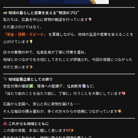
地域の暮らしと産業を支える“物流のプロ”
私たちは、広島を中心に荷物の輸送を行っています
ただ運ぶだけではなく、
「安全・信頼・スピード」
を意識しながら、地域の生活や産業を支えることを
心がけています
日々の業務の中で、社員全員が丁寧に作業を重ね、
地域とのつながりを大切にしてきたことが評価され、今回の受賞につながった
のだと思います
地域密着企業としての誇り
安全対策の徹底
、環境への配慮
、社員教育
など、
「当たり前のことを当たり前に、丁寧に」行うことを大事にしています
広島から全国へ、安心と共に荷物を届ける——
そんな毎日の積み重ねが、多くの方々からの信頼につながっています
これからも地域とともに
この度の受賞、本当に嬉しく思います
私たちはこれからも、地域に愛される物流企業として、